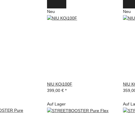
Neu
Neu
NIU KQi100F
NIU K
399,00 €
*
359,0
Auf Lager
Auf L