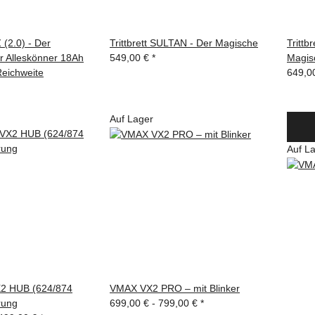
 (2.0) - Der
Trittbrett SULTAN - Der Magische
Trittb
r Alleskönner 18Ah
549,00 €
*
Magis
Reichweite
649,0
Auf Lager
Auf L
 HUB (624/874
VMAX VX2 PRO – mit Blinker
rung
699,00 € -
799,00 €
*