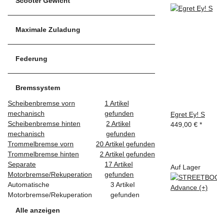
Scooter Gewicht
Maximale Zuladung
Federung
Bremssystem
Scheibenbremse vorn
1
Artikel
mechanisch
gefunden
Egret Ey! S
Scheibenbremse hinten
2
Artikel
449,00 €
*
mechanisch
gefunden
Trommelbremse vorn
20
Artikel gefunden
Trommelbremse hinten
2
Artikel gefunden
Separate
17
Artikel
Auf Lager
Motorbremse/Rekuperation
gefunden
Automatische
3
Artikel
Motorbremse/Rekuperation
gefunden
Alle anzeigen