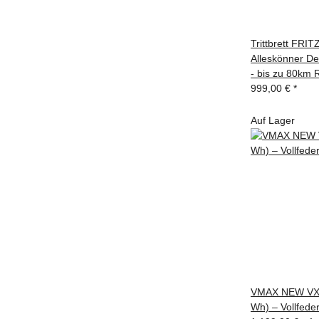
Trittbrett FRITZ
Alleskönner De
- bis zu 80km 
999,00 €
*
Auf Lager
VMAX NEW VX2
Wh) – Vollfede