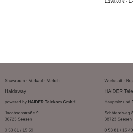
1.199,00 € -
1.
Showroom · Verkauf · Verleih
Werkstatt · Rep
Haidaway
HAIDER Tel
powered by
HAIDER Telekom GmbH
Hauptsitz und 
Jacobsonstraße 9
Schäfereiweg 
38723 Seesen
38723 Seesen
0 53 81 / 15 59
0 53 81 / 15 49