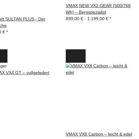
VMAX NEW VX2 GEAR (500/768
Wh) – Bergspezialist
899,00 € -
1.199,00 €
*
rett SULTAN PLUS - Der
che
0 €
*
ager
VMAX VX8 Carbon – leicht & edel