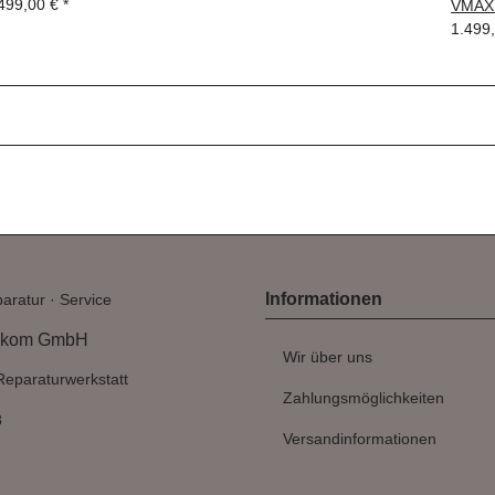
499,00 €
*
VMAX 
1.499
Informationen
aratur · Service
ekom GmbH
Wir über uns
Reparaturwerkstatt
Zahlungsmöglichkeiten
8
Versandinformationen