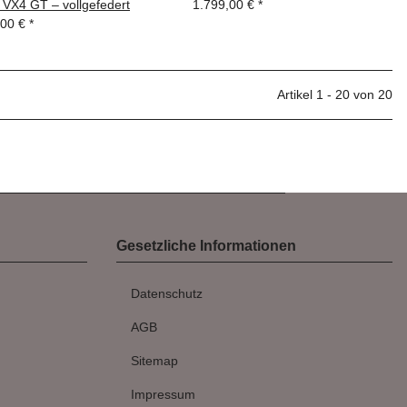
VX4 GT – vollgefedert
1.799,00 €
*
,00 €
*
Artikel 1 - 20 von 20
Gesetzliche Informationen
Datenschutz
AGB
Sitemap
Impressum