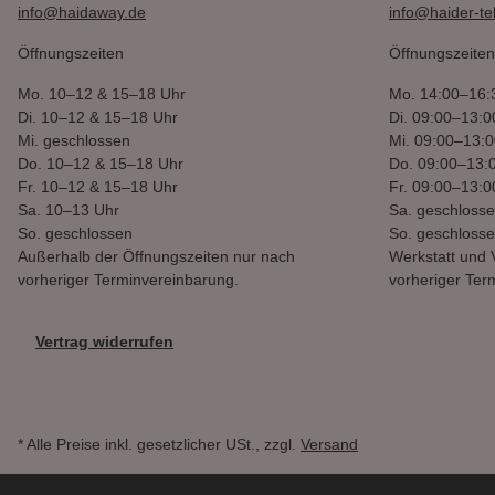
info@haidaway.de
info@haider-t
Öffnungszeiten
Öffnungszeiten
Mo.
10–12 & 15–18 Uhr
Mo.
14:00–16:
Di.
10–12 & 15–18 Uhr
Di.
09:00–13:0
Mi.
geschlossen
Mi.
09:00–13:0
Do.
10–12 & 15–18 Uhr
Do.
09:00–13:
Fr.
10–12 & 15–18 Uhr
Fr.
09:00–13:0
Sa.
10–13 Uhr
Sa.
geschloss
So.
geschlossen
So.
geschloss
Außerhalb der Öffnungszeiten nur nach
Werkstatt und 
vorheriger Terminvereinbarung.
vorheriger Ter
Vertrag widerrufen
* Alle Preise inkl. gesetzlicher USt., zzgl.
Versand